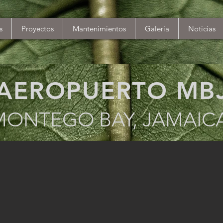
s
Proyectos
Mantenimientos
Galería
Noticias
AEROPUERTO MB
MONTEGO BAY, JAMAIC