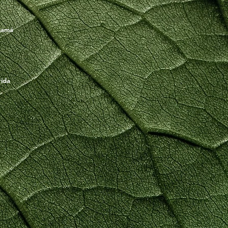
namá
rida