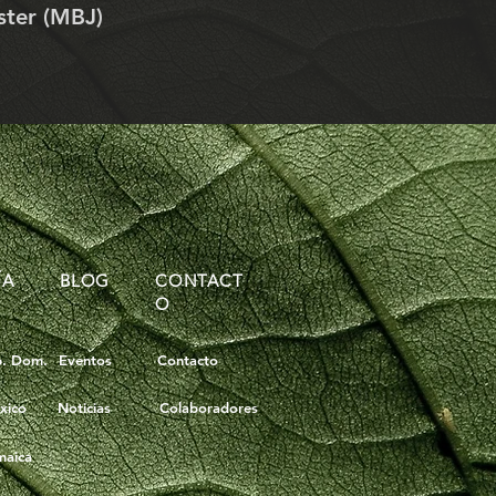
ster (MBJ)
ÍA
BLOG
CONTACT
O
p. Dom.
Eventos
Contacto
xico
Noticias
Colaboradores
maica