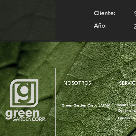
Cliente:
Año:
NOSOTROS
SERVIC
Mantenimi
Green Garden Corp. LATAM
Ornamenta
Paisajismo