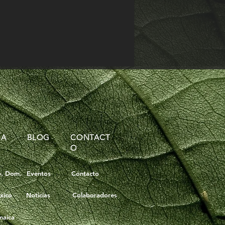
ÍA
BLOG
CONTACT
O
p. Dom.
Eventos
Contacto
xico
Noticias
Colaboradores
maica