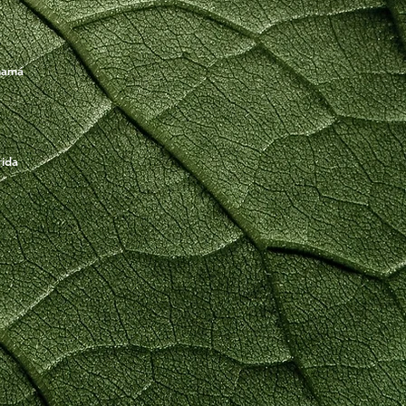
namá
rida