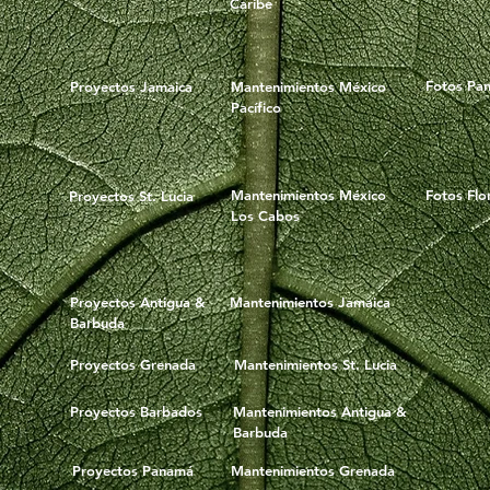
Caribe
Fotos Pa
Proyectos Jamaica
Mantenimientos México
Pacífico
Mantenimientos México
Fotos Flo
Proyectos St. Lucia
Los Cabos
Proyectos Antigua &
Mantenimientos Jamaica
Barbuda
Proyectos Grenada
Mantenimientos St. Lucia
Proyectos Barbados
Mantenimientos Antigua &
Barbuda
Proyectos Panamá
Mantenimientos Grenada