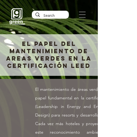
EL PAPEL DEL
MANTENIMIENTO DE
AREAS VERDES EN LA
CERTIFICACIÓN LEED
El mantenimiento de áreas verdes juega un
papel fundamental en la certificación LEED
(Leadership in Energy and Environmental
Design) para resorts y desarrollos turísticos.
Cada vez más hoteles y proyectos buscan
este reconocimiento ambiental, que