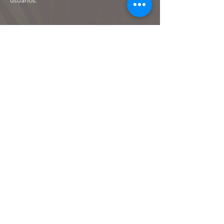
usuarios.
5. Materiales sostenibles y locales
La sostenibilidad seguirá marcando
tendencia. El uso de materiales reciclados y
elementos producidos localmente será clave
para minimizar el impacto ambiental y
apoyar a la región.