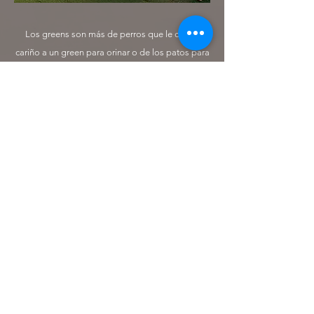
Los greens son más de perros que le cogen
cariño a un green para orinar o de los patos para
defecar. Las ratas son más de roer cables y dañar
el sistema de riego. Y también están los
caimanes, que salvo algún susto a algún golfista
despistado no crean mayores problemas.
En esta oportunidad, se muestra el daño
causado en la superficie de un green por las
pezuñas de un grupo de vacas, que le han
cogido gusto a pasar por encima de un green en
su camino a pastar en la casi ilimitada comida
que han encontrado en los roughs en esta época
del año.
Tomará horas reparar manualmente el daño para