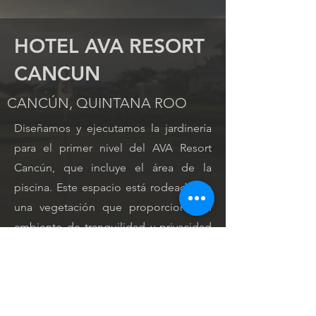
HOTEL AVA RESORT
CANCUN
CANCÚN, QUINTANA ROO
Diseñamos y ejecutamos la jardinería
para el primer nivel del AVA Resort
Cancún, que incluye el área de la
piscina. Este espacio está rodeado de
una vegetación que proporciona un
ambiente de tranquilidad y privacidad
para los huéspedes. Trabajamos
estrechamente con el equipo del
resort, aportando nuestra experiencia
en el proceso para asegurar un