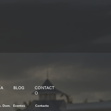
ÍA
BLOG
CONTACT
O
p. Dom.
Eventos
Contacto