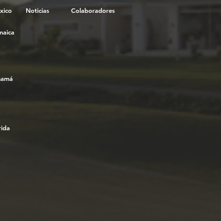
xico
Noticias
Colaboradores
maica
namá
rida