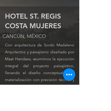
HOTEL ST. REGIS
COSTA MUJERES
CANCÚN, MÉXICO
Con arquitectura de Sordo Madaleno
Arquitectos y paisajismo diseñado por
Maat Handasa, asumimos la ejecución
integral del proyecto paisajístico,
llevando el diseño conceptual a su
materialización con precisión técnica y
altos estándares constructivos. Nuestro
trabajo se enfoca en cuidar cada
detalle en la selección, instalación e
integración de los elementos naturales