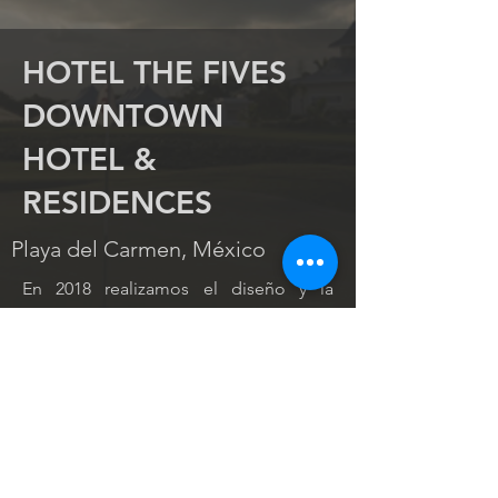
HOTEL THE FIVES
DOWNTOWN
HOTEL &
RESIDENCES
Playa del Carmen, México
En 2018 realizamos el diseño y la
ejecución del muro verde o jardín
vertical ubicando diversos tipos de
plantas según sus condiciones de
riego e iluminación. Además, desde el
2018, llevamos el mantenimiento.
Cliente: