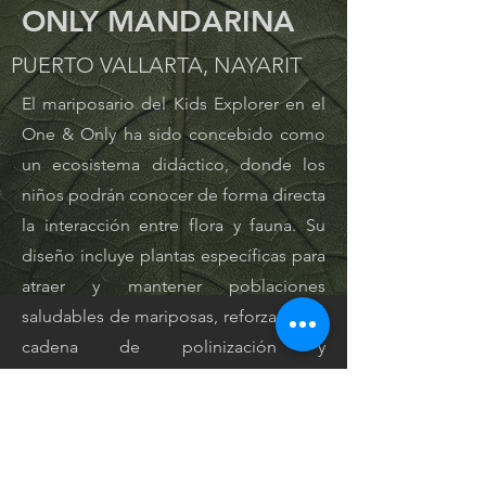
ONLY MANDARINA
PUERTO VALLARTA, NAYARIT
El mariposario del Kids Explorer en el
One & Only ha sido concebido como
un ecosistema didáctico, donde los
niños podrán conocer de forma directa
la interacción entre flora y fauna. Su
diseño incluye plantas específicas para
atraer y mantener poblaciones
saludables de mariposas, reforzando la
cadena de polinización y
contribuyendo a la salud del entorno.
Una infraestructura verde que combina
recreación, aprendizaje y conservación.
Un recurso educativo y ambiental que