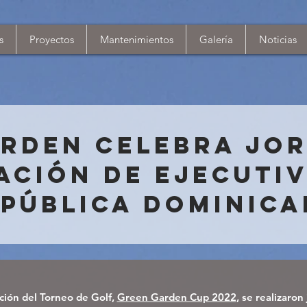
s
Proyectos
Mantenimientos
Galería
Noticias
rden celebra Jo
ación de Ejecutiv
pública Dominic
ción del Torneo de Golf,
Green Garden Cup 2022
, se realizaro