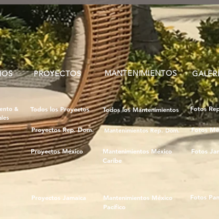
MANTENIMIENTOS
IOS
PROYECTOS
GALER
ento &
Fotos Re
Todos los Proyectos
Todos los Mantenimientos
les
Proyectos Rep. Dom.
Fotos Mé
Mantenimientos Rep. Dom.
Proyectos México
Mantenimientos México
Fotos Ja
Caribe
Fotos Pa
Proyectos Jamaica
Mantenimientos México
Pacífico