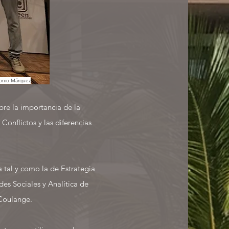
tonio Márquez
bre la importancia de la
Conflictos y las diferencias
 tal y como la de Estrategia
es Sociales y Analítica de
 Coulange.