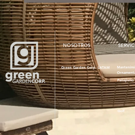
NOSOTROS
SERVIC
Mantenimi
Green Garden Corp. LATAM
Ornamenta
Paisajismo
Golf