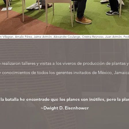
n Villagran, Amalio Pérez, Jaime Arimón, Alexandre Coulange, Cristina Reynoso, Juan Arimón, Pe
 realizaron talleres y visitas a los viveros de producción de plantas 
 y conocimientos de todos los gerentes invitados de México, Jamaic
la batalla he encontrado que los planes son inútiles, pero la pla
~Dwight D. Eisenhower