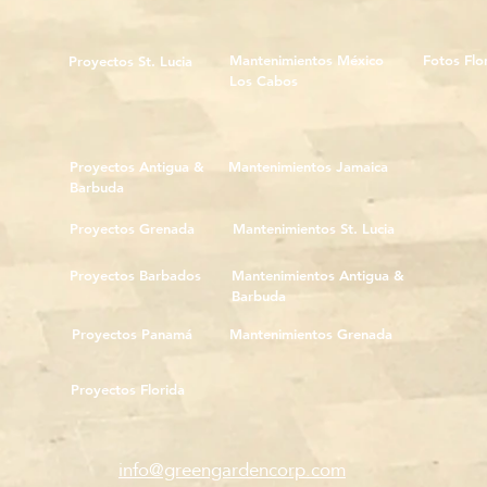
Mantenimientos México
Fotos Flo
Proyectos St. Lucia
Los Cabos
Proyectos Antigua &
Mantenimientos Jamaica
Barbuda
Proyectos Grenada
Mantenimientos St. Lucia
Proyectos Barbados
Mantenimientos Antigua &
Barbuda
Proyectos Panamá
Mantenimientos Grenada
Proyectos Florida
info@greengardencorp.com