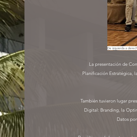
De izquierda a derec
La presentación de Comu
Planificación Estratégica, 
También tuvieron lugar pres
Digital: Branding, la Opt
Datos
por