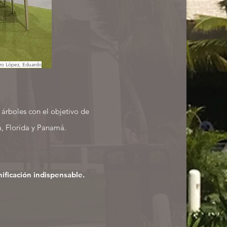
dro López, Eduardo
y árboles con el objetivo de
a, Florida y Panamá.
nificación indispensable.