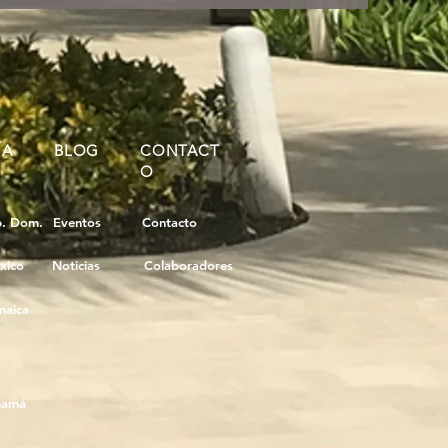
ÍA
BLOG
CONTACT
O
p. Dom.
Eventos
Contacto
xico
Noticias
Colaboradores
maica
namá