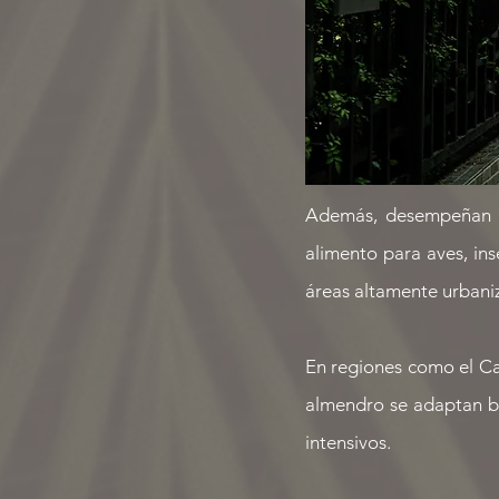
Además, desempeñan un
alimento para aves, in
áreas altamente urbani
En regiones como el Car
almendro se adaptan bie
intensivos.