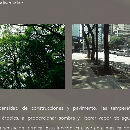
odiversidad.
ensidad de construcciones y pavimento, las tempera
os árboles, al proporcionar sombra y liberar vapor de agu
a sensación térmica. Esta función es clave en climas cálid