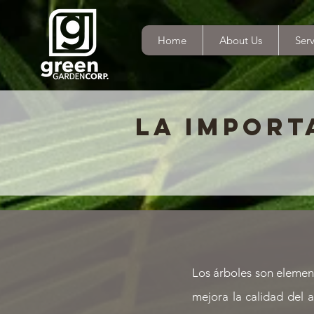
Home
About Us
Serv
LA IMPORT
Los árboles son element
mejora la calidad del a