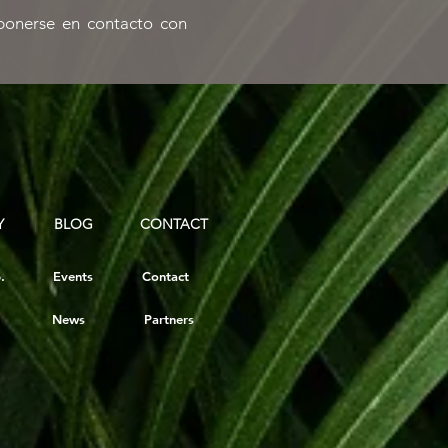
ponerse en contacto con
Y
BLOG
CONTACT
.
Events
Contact
News
Partners