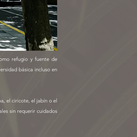
como refugio y fuente de
ersidad básica incluso en
el ciricote, el jabín o el
les sin requerir cuidados