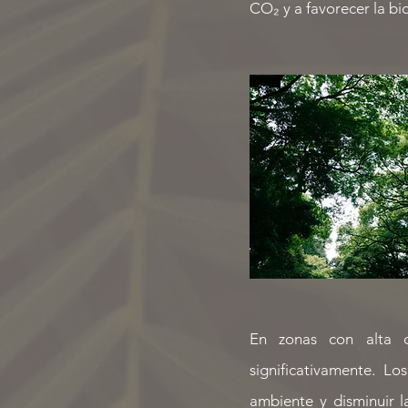
CO₂ y a favorecer la bi
En zonas con alta d
significativamente. L
ambiente y disminuir l