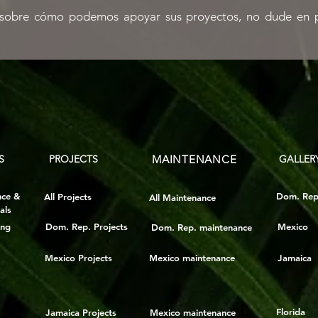
 sobre cómo podemos apoyar sus proyectos, no dude en 
S
PROJECTS
MAINTENANCE
GALLER
nce &
Dom. Rep
All Projects
All Maintenance
als
ing
Dom. Rep. Projects
Mexico
Dom. Rep. maintenance
Mexico Projects
Mexico maintenance
Jamaica
Florida
Jamaica Projects
Mexico maintenance