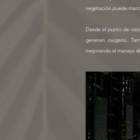
vegetación puede marca
Desde el punto de vista
generan oxígeno. Tam
mejorando el manejo de