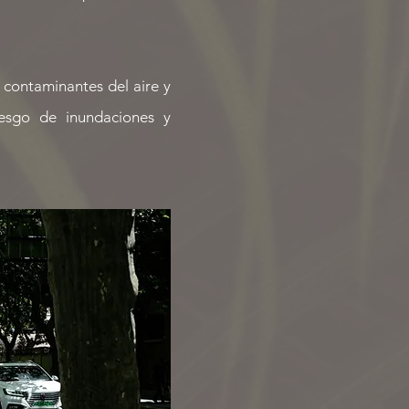
 contaminantes del aire y
iesgo de inundaciones y