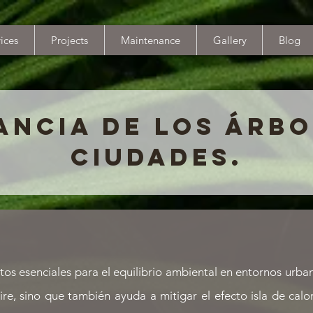
ices
Projects
Maintenance
Gallery
Blog
ANCIA DE LOS ÁRBO
CIUDADES.
os esenciales para el equilibrio ambiental en entornos urba
ire, sino que también ayuda a mitigar el efecto isla de calo