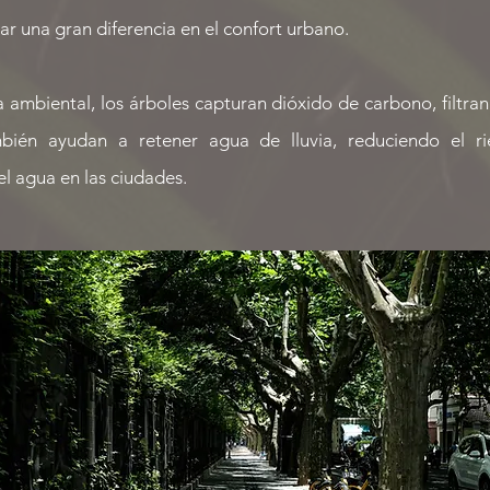
r una gran diferencia en el confort urbano.
 ambiental, los árboles capturan dióxido de carbono, filtran
bién ayudan a retener agua de lluvia, reduciendo el r
l agua en las ciudades.