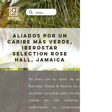
ALIADOS POR UN
CARIBE MÁS VERDE,
IBEROSTAR
SELECTION ROSE
HALL, JAMAICA
En línea con su visión de sostenibilidad,
Iberostar Hotels & Resorts ha emprendido
acciones concretas para introducir especies
nativas en sus entornos naturales,
reafirmando su compromiso con la