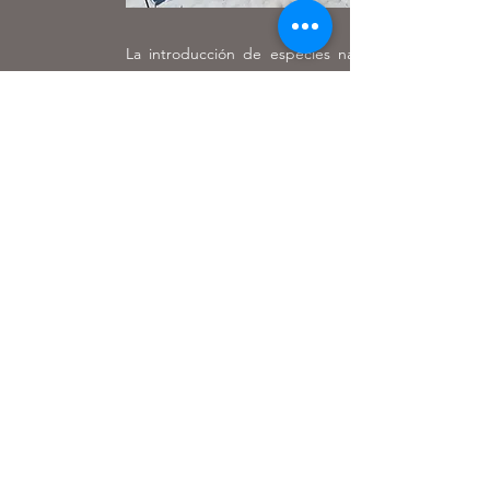
La introducción de especies nativas no es
solo una acción paisajística: es una
estrategia de conservación que contribuye a
la biodiversidad, mejora la resiliencia del
suelo y favorece la adaptación al cambio
climático. Colaborar en este tipo de
proyectos no solo nos enorgullece, sino que
también fortalece la visión compartida de
avanzar hacia un turismo verdaderamente
regenerativo.
Seguiremos sumando esfuerzos que
construyan un futuro más verde y
equilibrado para el Caribe.