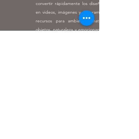
convertir rápidamente los diseños 3D/CAD
en videos, imágenes y panoramas 360º con
recursos para ambiente, materiales, luz,
objetos, naturaleza y emocionantes efectos.
Durante los últimos días se realizaron
talleres y visitas a los viveros de producción
de plantas y árboles con el objetivo de
compartir criterios y conocimientos de
todos los gerentes invitados de México,
Jamaica, Florida y Panamá.