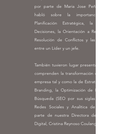
por parte de Maria Jose Peña Velez, se
habló sobre la importancia de la
Planificación Estratégica, la Toma de
Decisiones, la Orientación a Resultados, la
Resolución de Conflictos y las diferencias
entre un Líder y un jefe.
También tuvieron lugar presentaciones que
comprenden la transformación digital de la
empresa tal y como la de Estrategia Digital:
Branding, la Optimización de Motores de
Búsqueda (SEO por sus siglas en inglés),
Redes Sociales y Analítica de Datos por
parte de nuestra Directora de Marketing
Digital, Cristina Reynoso Coulange.