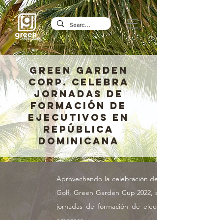
GREEN GARDEN
CORP. CELEBRA
JORNADAS DE
FORMACIÓN DE
EJECUTIVOS EN
REPÚBLICA
DOMINICANA
Aprovechando la celebración del Torneo de
Golf, Green Garden Cup 2022, se realizaron
jornadas de formación de ejecutivos de la