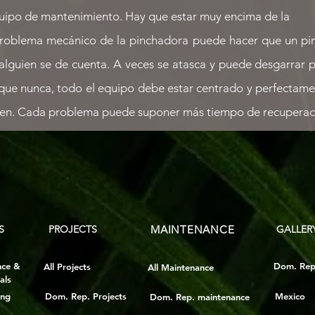
uipo de mantenimiento. Hay que estar muy encima de la
problema mecánico de la pinchadora puede hacer que un pi
alguien se de cuenta. A veces se atasca y puede desgarrar
 que nunca, todo el equipo debe estar centrado y perfecta
reen. Cada problema puede suponer más tiempo de recuperac
S
PROJECTS
MAINTENANCE
GALLER
nce &
Dom. Rep
All Projects
All Maintenance
als
ing
Dom. Rep. Projects
Mexico
Dom. Rep. maintenance