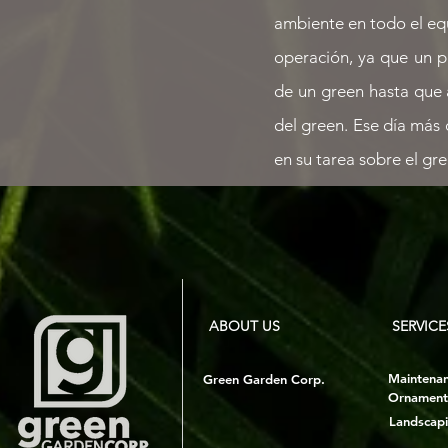
ambiente en todo el eq
operación, ya que un 
de un green hasta que 
del green. Ese día más
en su tarea sobre el g
ABOUT US
SERVICE
Maintena
Green Garden Corp.
Ornament
Landscap