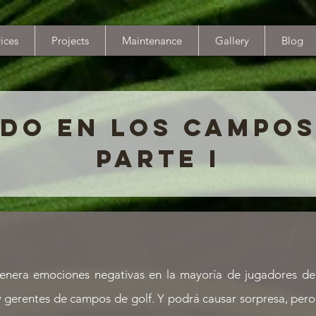
ices
Projects
Maintenance
Gallery
Blog
DO EN LOS CAMPOS
PARTE I
enera emociones negativas en la mayoría de jugadores de g
y gerentes de campos de golf. Y podrá causar sorpresa, pe