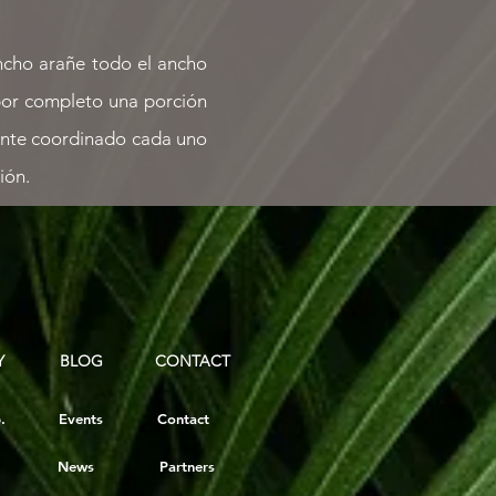
ncho arañe todo el ancho
 por completo una porción
mente coordinado cada uno
ión.
Y
BLOG
CONTACT
.
Events
Contact
News
Partners