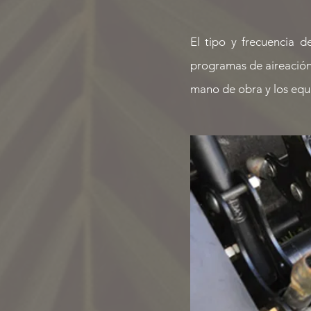
El tipo y frecuencia 
programas de aireación 
mano de obra y los equi