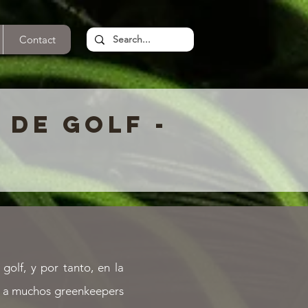
Contact
 DE GOLF -
olf, y por tanto, en la
ro a muchos greenkeepers