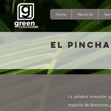
Home
About Us
Serv
EL PINCHA
La palabra aireación g
mayoría de directores 