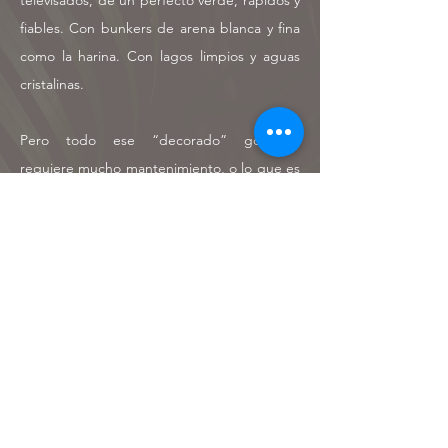
televisados, de un perfecto verde, rápidos y
fiables. Con bunkers de arena blanca y fina
como la harina. Con lagos limpios y aguas
cristalinas.
Pero todo ese “decorado” golfístico
requiere mucho mantenimiento, o lo que es
lo mismo, mucho dinero, que nos lleva a la
pregunta del millón de dólares: ¿Cuánto
dinero están dispuestos a pagar por ello?