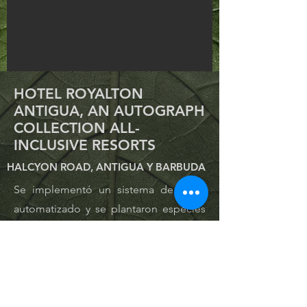
HOTEL ROYALTON
ANTIGUA, AN AUTOGRAPH
COLLECTION ALL-
INCLUSIVE RESORTS
HALCYON ROAD, ANTIGUA Y BARBUDA
Se implementó un sistema de riego
automatizado y se plantaron especies
ornamentales seleccionadas para
optimizar el uso del agua y mejorar la
calidad del paisaje del resort.
CLIEN
Blue Diamond Hotels &