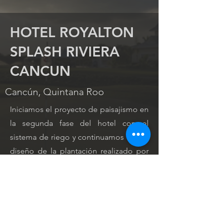
HOTEL ROYALTON
SPLASH RIVIERA
CANCUN
Cancún, Quintana Roo
Iniciamos el proyecto de paisajismo en
la segunda fase del hotel con el
sistema de riego y continuamos con el
diseño de la plantación realizado por
el equipo de Green Garden Corp. El
proyecto contempla una diversidad
entre árboles, palmeras, estratos
medios y bajos dando esa riqueza
visual que caracteriza al hotel.