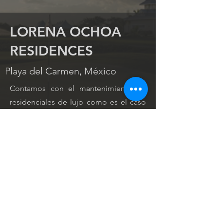
LORENA OCHOA
RESIDENCES
Playa del Carmen, México
Contamos con el mantenimiento de
residenciales de lujo como es el caso
de la firma Lorena Ochoa donde
nuestro mantenimiento ha sido desde
el 2014 un compromiso de area verde
"viva" y de excelente calidad.
CLIENT:
YEAR:
Corasol