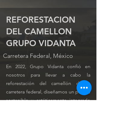
REFORESTACION
DEL CAMELLON
GRUPO VIDANTA
Carretera Federal, México
En 2022, Grupo Vidanta confió en
nosotros para llevar a cabo la
reforestación del camellón de la
carretera federal, diseñamos un paisaje
sostenible y estéticamente integrado
con la naturaleza del entorno,
utilizando una paleta vegetal adaptada
al sol directo y utilizando plantas
nativas, creando islas de vegetación