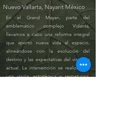
Nuevo Vallarta, Nayarit México
En el Grand Mayan, parte del
emblemático complejo Vidanta,
llevamos a cabo una reforma integral
que aportó nueva vida al espacio,
alineándose con la evolución del
destino y las expectativas del visitante
actual. La intervención se realizó con
una visión estratégica y respetuosa,
que permitió renovar sin perder la
esencia, reforzando la presencia del
lugar dentro de una oferta turística de
alto nivel.
CLIENT:
YEAR: